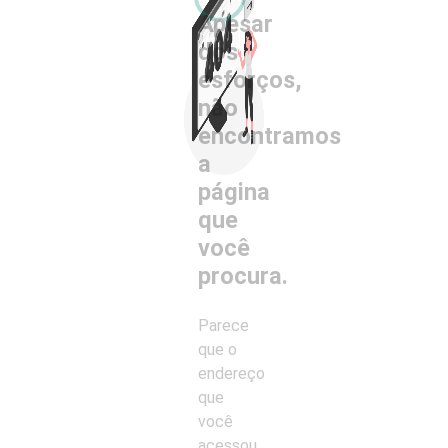
Apesar
dos
esforços,
Há +50 anos conectando mentes para juntos
não
construirmos um futuro melhor. Nos acompanhe
nesta missão por meio de nossas redes sociais!
encontramos
a
Canal de Privacidade
página
que
você
Anhembi - R DR ALMEIDA LIMA, 1134 - MOOCA - SÃO PAULO/SP - CEP: 03.164-000.
procura.
CNPJ: 62.596.408/0001-25.
E-mail:
contato@animaeducacao.com.br
| WhatsApp: +55 (11) 4007-1192
Parece
que o
endereço
que
Este site usa cookies para melhorar a navegação e outros serviços.
Saiba mais
Aceitar
você
acessou